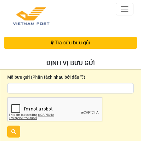
Tra cứu bưu gửi
ĐỊNH VỊ BƯU GỬI
Mã bưu gửi (Phân tách nhau bởi dấu ",")